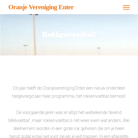
Menu
Skip
Oranje Vereniging Enter
to
main
content
Rokkenvoetbal!
Dit jaar heeft de Oranjevereniging Enter een nieuw onderdeel
toegevoegd aan haar programma, het rokkenvoetbal toernooi!
De voorgaande jaren was er altijd het welbekende “levend
tafelvoetbal”, maar rokkenvoetbal is net weer even wat anders. Alle
deelnemers worden in een grote rok gehesen die om je heen
hangt zodat je bal niet kunt zie als je wilt trappen. In een afgezette