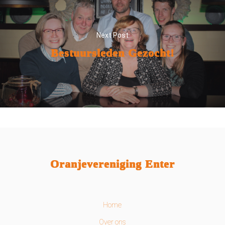
Next Post
Bestuursleden Gezocht!
Oranjevereniging Enter
Home
Over ons