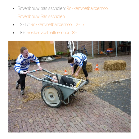
Bovenbouw basisscholen:
Rokkenvoetbaltoernooi
Bovenbouw Basisscholen
12-17:
Rokkenvoetbaltoernooi 12-17
18+:
Rokkenvoetbaltoernooi 18+