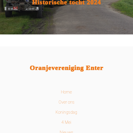
Historische tocht 2024
Oranjevereniging Enter
Home
Over ons
Koningsdag
4 Mei
Nieuws