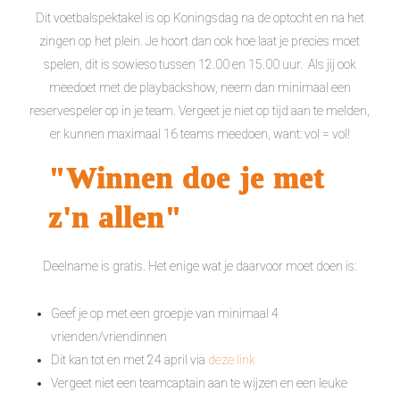
Dit voetbalspektakel is op Koningsdag na de optocht en na het
zingen op het plein. Je hoort dan ook hoe laat je precies moet
spelen, dit is sowieso tussen 12.00 en 15.00 uur. Als jij ook
meedoet met de playbackshow, neem dan minimaal een
reservespeler op in je team. Vergeet je niet op tijd aan te melden,
er kunnen maximaal 16 teams meedoen, want: vol = vol!
"Winnen doe je met
z'n allen"
Deelname is gratis. Het enige wat je daarvoor moet doen is:
Geef je op met een groepje van minimaal 4
vrienden/vriendinnen
Dit kan tot en met 24 april via
deze link
Vergeet niet een teamcaptain aan te wijzen en een leuke