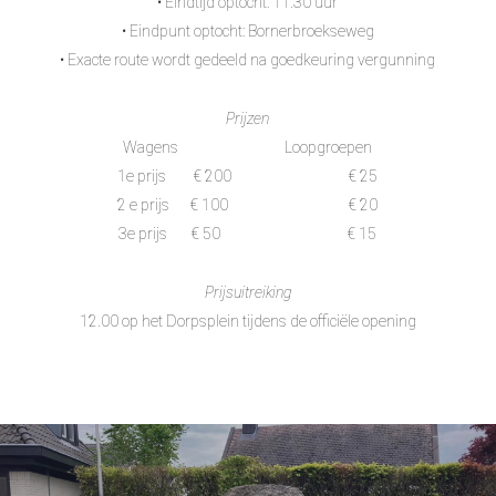
• Eindtijd optocht: 11.30 uur
• Eindpunt optocht: Bornerbroekseweg
• Exacte route wordt gedeeld na goedkeuring vergunning
Prijzen
Wagens Loopgroepen
1e prijs € 200 € 25
2 e prijs € 100 € 20
3e prijs € 50 € 15
Prijsuitreiking
12.00 op het Dorpsplein tijdens de officiële opening