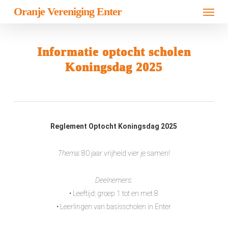
Menu
Skip
Oranje Vereniging Enter
to
main
content
Informatie optocht scholen
Koningsdag 2025
Reglement Optocht Koningsdag 2025
Thema:
80 jaar vrijheid vier je samen!
Deelnemers:
• Leeftijd: groep 1 tot en met 8
• Leerlingen van basisscholen in Enter