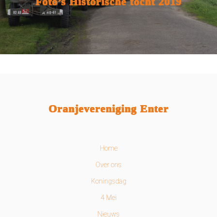
Foto’s Historische tocht 2019
Oranjevereniging Enter
Home
Over ons
Koningsdag
4 Mei
Nieuws